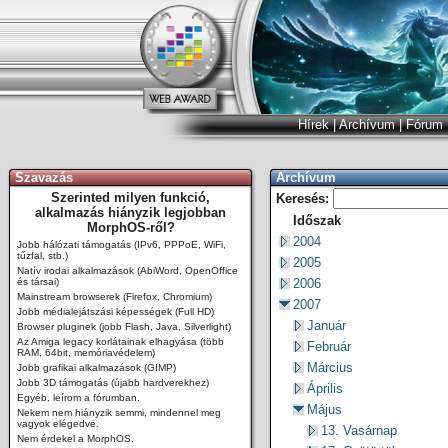
Hírek
|
Archívum
|
Fórum
Szavazás
Archívum
Szerinted milyen funkció,
Keresés:
alkalmazás hiányzik legjobban
Időszak
MorphOS-ről?
2004
Jobb hálózati támogatás (IPv6, PPPoE, WiFi,
tűzfal, stb.)
2005
Natív irodai alkalmazások (AbiWord, OpenOffice
és társai)
2006
Mainstream browserek (Firefox, Chromium)
2007
Jobb médialejátszási képességek (Full HD)
Január
Browser pluginek (jobb Flash, Java, Silverlight)
Az Amiga legacy korlátainak elhagyása (több
Február
RAM, 64bit, memóriavédelem)
Március
Jobb grafikai alkalmazások (GIMP)
Jobb 3D támogatás (újabb hardverekhez)
Április
Egyéb, leírom a fórumban.
Május
Nekem nem hiányzik semmi, mindennel meg
vagyok elégedve.
13. Vasárnap
Nem érdekel a MorphOS.