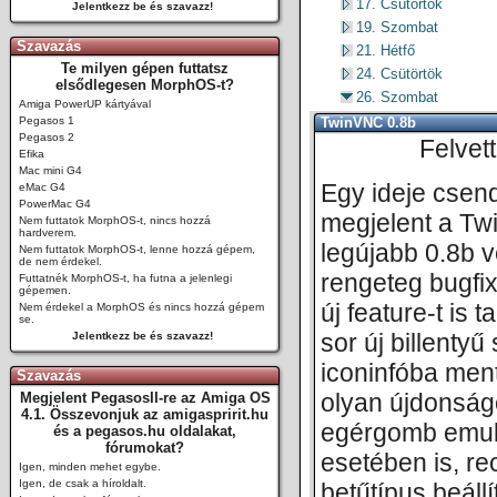
17. Csütörtök
Jelentkezz be és szavazz!
19. Szombat
Szavazás
21. Hétfő
Te milyen gépen futtatsz
24. Csütörtök
elsődlegesen MorphOS-t?
26. Szombat
Amiga PowerUP kártyával
Pegasos 1
TwinVNC 0.8b
Pegasos 2
Felvet
Efika
Mac mini G4
Egy ideje csen
eMac G4
PowerMac G4
megjelent a Tw
Nem futtatok MorphOS-t, nincs hozzá
hardverem.
legújabb 0.8b v
Nem futtatok MorphOS-t, lenne hozzá gépem,
de nem érdekel.
rengeteg bugfix
Futtatnék MorphOS-t, ha futna a jelenlegi
gépemen.
új feature-t is
Nem érdekel a MorphOS és nincs hozzá gépem
se.
sor új billentyű 
Jelentkezz be és szavazz!
iconinfóba ment
Szavazás
olyan újdonság
Megjelent PegasosII-re az Amiga OS
4.1. Összevonjuk az amigaspririt.hu
egérgomb emul
és a pegasos.hu oldalakat,
fórumokat?
esetében is, re
Igen, minden mehet egybe.
Igen, de csak a híroldalt.
betűtípus beállí