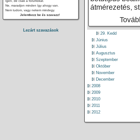
Igen, de csak a fórumokat.
átmérezetés, st
Ne, maradjon minden így ahogy van.
Nem tudom, vagy nekem mindegy.
Jelentkezz be és szavazz!
Tovább
Lezárt szavazások
29. Kedd
Június
Július
Augusztus
Szeptember
Október
November
December
2008
2009
2010
2011
2012