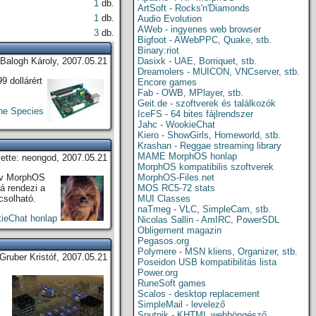
1
db.
ArtSoft - Rocks'n'Diamonds
1
db.
Audio Evolution
AWeb - ingyenes web browser
3
db.
Bigfoot - AWebPPC, Quake, stb.
Binary:riot
 Balogh Károly, 2007.05.21
Dasixk - UAE, Borriquet, stb.
Dreamolers - MUICON, VNCserver, stb.
9 dollárért
Encore games
Fab - OWB, MPlayer, stb.
Geit.de - szoftverek és találkozók
the Species
IceFS - 64 bites fájlrendszer
Jahc - WookieChat
Kiero - ShowGirls, Homeworld, stb.
Krashan - Reggae streaming library
MAME MorphOS honlap
vette: neongod, 2007.05.21
MorphOS kompatibilis szoftverek
tív MorphOS
MorphOS-Files.net
lá rendezi a
MOS RC5-72 stats
csolható.
MUI Classes
naTmeg - VLC, SimpleCam, stb.
ieChat honlap
Nicolas Sallin - AmIRC, PowerSDL
Obligement magazin
Pegasos.org
Polymere - MSN kliens, Organizer, stb.
 Gruber Kristóf, 2007.05.21
Poseidon USB kompatibilitás lista
Power.org
RuneSoft games
Scalos - desktop replacement
SimpleMail - levelező
Sputnik - KHTML webböngésző