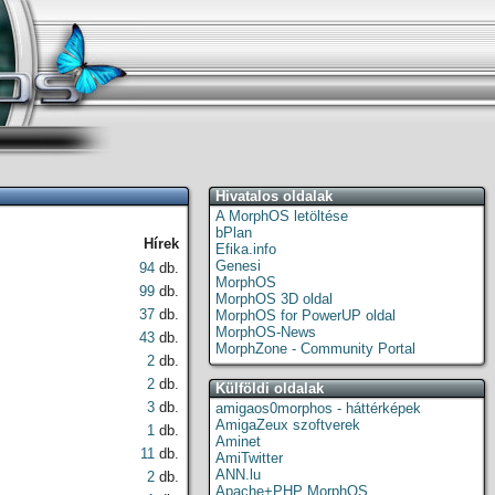
Hivatalos oldalak
A MorphOS letöltése
bPlan
Hírek
Efika.info
Genesi
94
db.
MorphOS
99
db.
MorphOS 3D oldal
37
db.
MorphOS for PowerUP oldal
MorphOS-News
43
db.
MorphZone - Community Portal
2
db.
2
db.
Külföldi oldalak
3
db.
amigaos0morphos - háttérképek
AmigaZeux szoftverek
1
db.
Aminet
11
db.
AmiTwitter
ANN.lu
2
db.
Apache+PHP MorphOS