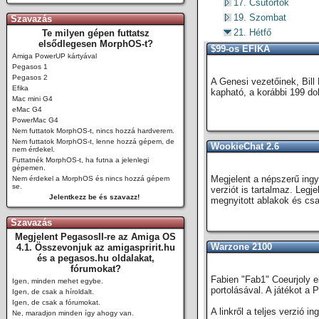
17. Csütörtök
19. Szombat
Szavazás
21. Hétfő
Te milyen gépen futtatsz
elsődlegesen MorphOS-t?
$99-os EFIKA
Amiga PowerUP kártyával
Pegasos 1
Pegasos 2
A Genesi vezetőinek, Bill
Efika
kapható, a korábbi 199 do
Mac mini G4
eMac G4
PowerMac G4
Nem futtatok MorphOS-t, nincs hozzá hardverem.
Nem futtatok MorphOS-t, lenne hozzá gépem, de
WookieChat 2.6
nem érdekel.
Futtatnék MorphOS-t, ha futna a jelenlegi
gépemen.
Megjelent a népszerű ing
Nem érdekel a MorphOS és nincs hozzá gépem
se.
verziót is tartalmaz. Legje
Jelentkezz be és szavazz!
megnyitott ablakok és csat
Szavazás
Megjelent PegasosII-re az Amiga OS
Warzone 2100
4.1. Összevonjuk az amigaspririt.hu
és a pegasos.hu oldalakat,
fórumokat?
Fabien "Fab1" Coeurjoly e
Igen, minden mehet egybe.
portolásával. A játékot a 
Igen, de csak a híroldalt.
Igen, de csak a fórumokat.
A linkről a teljes verzió 
Ne, maradjon minden így ahogy van.