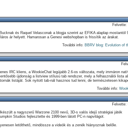
Felvette:
 Bucknak és Raquel Velasconak a blogja szerint az EFIKA alaplap mostantól 9
lláros ár helyett. Hamarosan a Genesi webshopban is frissítik az árakat.
További info:
BBRV blog: Evolution of 
Fel
yenes IRC kliens, a WookieChat legújabb 2.6-os változata, mely immáron na
lentősebb újdonság a listview stílusú tab rendszer, mely a felhasználói lista a
ornák listáját. Sok nyitott tab-nál hasznos tud lenni, de természetesen kikap
További info:
Wook
Felvette:
lkészült a nagyszerű Warzone 2100 nevű, 3D-s valós idejű stratégiai játék
Pumpkin Studios fejlesztette és 1999-ben látott PC-n napvilágot.
ingyenesen letölthető, mindössze a videók és a zenék hiányoznak belőle.