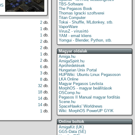
TBS-Software
OS
The Pegasos Book
Thomas Igracki szoftverei
Titan Computer
Tokai - Shuffle, MLdonkey, stb.
2
db.
VaporWare
1
db.
VirusZ - vírusírtó
1
db.
YAM - email kliens
Yomgui - Blender, Python, stb.
2
db.
2
db.
Magyar oldalak
1
db.
Amiga.hu
2
db.
AmigaSpirit.hu
Apróhirdetések
6
db.
Hungarian Unix Portal
3
db.
HUPWiki: Ubuntu Linux Pegasoson
LKA Online
8
db.
Magyar Pegasos Levlista
32
db.
MorphOS - magyar beállítások
18
db.
OSComp.hu
Pegasos II Manual magyar fordítás
14
db.
Scene.hu
14
db.
SpaceHawks' Worldnews
Wiki: MorphOS PowerUP GYIK
1
db.
Online boltok
AmigaKit (UK)
GGS-Data (SE)