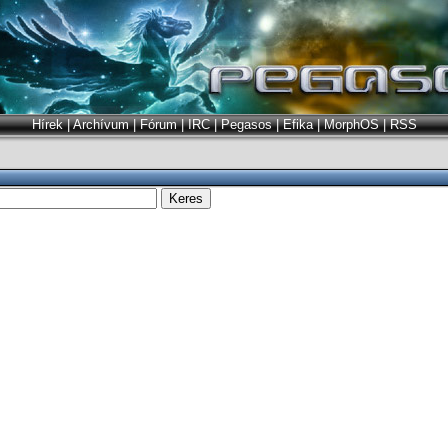
Hírek
|
Archívum
|
Fórum
|
IRC
|
Pegasos
|
Efika
|
MorphOS
|
RSS