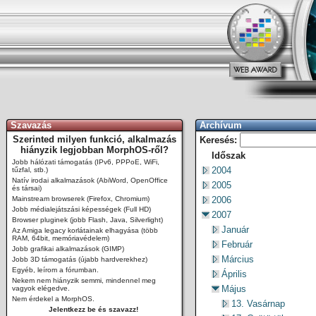
Szavazás
Archívum
Szerinted milyen funkció, alkalmazás
Keresés:
hiányzik legjobban MorphOS-ről?
Időszak
Jobb hálózati támogatás (IPv6, PPPoE, WiFi,
2004
tűzfal, stb.)
Natív irodai alkalmazások (AbiWord, OpenOffice
2005
és társai)
Mainstream browserek (Firefox, Chromium)
2006
Jobb médialejátszási képességek (Full HD)
2007
Browser pluginek (jobb Flash, Java, Silverlight)
Január
Az Amiga legacy korlátainak elhagyása (több
RAM, 64bit, memóriavédelem)
Február
Jobb grafikai alkalmazások (GIMP)
Március
Jobb 3D támogatás (újabb hardverekhez)
Egyéb, leírom a fórumban.
Április
Nekem nem hiányzik semmi, mindennel meg
Május
vagyok elégedve.
Nem érdekel a MorphOS.
13. Vasárnap
Jelentkezz be és szavazz!