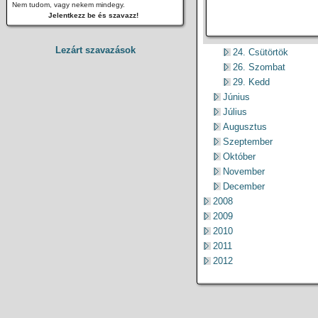
Nem tudom, vagy nekem mindegy.
Jelentkezz be és szavazz!
Lezárt szavazások
24. Csütörtök
26. Szombat
29. Kedd
Június
Július
Augusztus
Szeptember
Október
November
December
2008
2009
2010
2011
2012