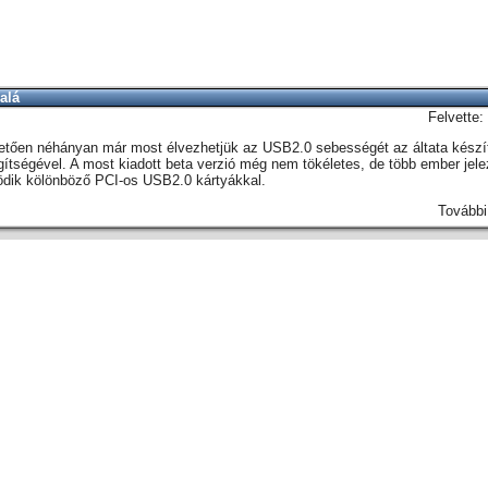
alá
Felvette:
tően néhányan már most élvezhetjük az USB2.0 sebességét az áltata készí
egítségével. A most kiadott beta verzió még nem tökéletes, de több ember jel
ödik kölönböző PCI-os USB2.0 kártyákkal.
További