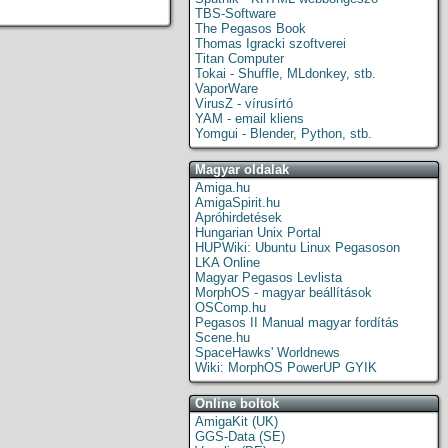
TBS-Software
The Pegasos Book
Thomas Igracki szoftverei
Titan Computer
Tokai - Shuffle, MLdonkey, stb.
VaporWare
VirusZ - vírusírtó
YAM - email kliens
Yomgui - Blender, Python, stb.
Magyar oldalak
Amiga.hu
AmigaSpirit.hu
Apróhirdetések
Hungarian Unix Portal
HUPWiki: Ubuntu Linux Pegasoson
LKA Online
Magyar Pegasos Levlista
MorphOS - magyar beállítások
OSComp.hu
Pegasos II Manual magyar fordítás
Scene.hu
SpaceHawks' Worldnews
Wiki: MorphOS PowerUP GYIK
Online boltok
AmigaKit (UK)
GGS-Data (SE)