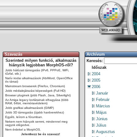
Szavazás
Archívum
Szerinted milyen funkció, alkalmazás
Keresés:
hiányzik legjobban MorphOS-ről?
Időszak
Jobb hálózati támogatás (IPv6, PPPoE, WiFi,
2004
tűzfal, stb.)
Natív irodai alkalmazások (AbiWord, OpenOffice
2005
és társai)
Mainstream browserek (Firefox, Chromium)
2006
Jobb médialejátszási képességek (Full HD)
Január
Browser pluginek (jobb Flash, Java, Silverlight)
Február
Az Amiga legacy korlátainak elhagyása (több
RAM, 64bit, memóriavédelem)
Március
Jobb grafikai alkalmazások (GIMP)
Május
Jobb 3D támogatás (újabb hardverekhez)
Egyéb, leírom a fórumban.
Június
Nekem nem hiányzik semmi, mindennel meg
Július
vagyok elégedve.
Nem érdekel a MorphOS.
Augusztus
Jelentkezz be és szavazz!