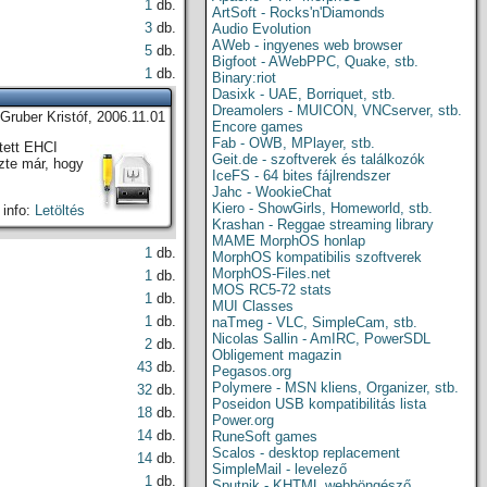
1
db.
ArtSoft - Rocks'n'Diamonds
3
db.
Audio Evolution
AWeb - ingyenes web browser
5
db.
Bigfoot - AWebPPC, Quake, stb.
1
db.
Binary:riot
Dasixk - UAE, Borriquet, stb.
Dreamolers - MUICON, VNCserver, stb.
 Gruber Kristóf, 2006.11.01
Encore games
Fab - OWB, MPlayer, stb.
tett EHCI
Geit.de - szoftverek és találkozók
ezte már, hogy
IceFS - 64 bites fájlrendszer
Jahc - WookieChat
Kiero - ShowGirls, Homeworld, stb.
 info:
Letöltés
Krashan - Reggae streaming library
MAME MorphOS honlap
1
db.
MorphOS kompatibilis szoftverek
MorphOS-Files.net
1
db.
MOS RC5-72 stats
1
db.
MUI Classes
1
db.
naTmeg - VLC, SimpleCam, stb.
Nicolas Sallin - AmIRC, PowerSDL
2
db.
Obligement magazin
43
db.
Pegasos.org
Polymere - MSN kliens, Organizer, stb.
32
db.
Poseidon USB kompatibilitás lista
18
db.
Power.org
14
db.
RuneSoft games
Scalos - desktop replacement
14
db.
SimpleMail - levelező
1
db.
Sputnik - KHTML webböngésző