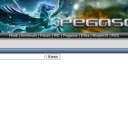
Hírek
|
Archívum
|
Fórum
|
IRC
|
Pegasos
|
Efika
|
MorphOS
|
RSS