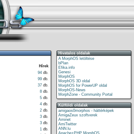
Hivatalos oldalak
A MorphOS letöltése
bPlan
Hírek
Efika.info
Genesi
94
db.
MorphOS
99
db.
MorphOS 3D oldal
37
db.
MorphOS for PowerUP oldal
MorphOS-News
8
db.
MorphZone - Community Portal
5
db.
4
db.
Külföldi oldalak
2
db.
amigaos0morphos - háttérképek
AmigaZeux szoftverek
3
db.
Aminet
3
db.
AmiTwitter
ANN.lu
1
db.
Apache+PHP MorphOS