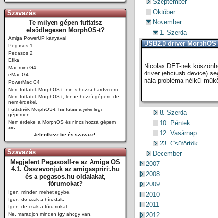
Szeptember
Október
Szavazás
November
Te milyen gépen futtatsz
elsődlegesen MorphOS-t?
1. Szerda
Amiga PowerUP kártyával
USB2.0 driver MorphOS 
Pegasos 1
Pegasos 2
Efika
Nicolas DET-nek köszönhe
Mac mini G4
driver (ehciusb.device) s
eMac G4
nála probléma nélkül műk
PowerMac G4
Nem futtatok MorphOS-t, nincs hozzá hardverem.
Nem futtatok MorphOS-t, lenne hozzá gépem, de
nem érdekel.
Futtatnék MorphOS-t, ha futna a jelenlegi
8. Szerda
gépemen.
Nem érdekel a MorphOS és nincs hozzá gépem
10. Péntek
se.
12. Vasárnap
Jelentkezz be és szavazz!
23. Csütörtök
Szavazás
December
Megjelent PegasosII-re az Amiga OS
2007
4.1. Összevonjuk az amigaspririt.hu
2008
és a pegasos.hu oldalakat,
fórumokat?
2009
Igen, minden mehet egybe.
2010
Igen, de csak a híroldalt.
2011
Igen, de csak a fórumokat.
Ne, maradjon minden így ahogy van.
2012