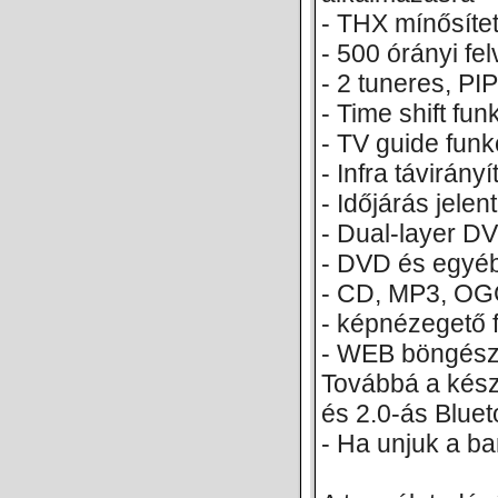
- THX mínősítet
- 500 órányi fe
- 2 tuneres, PIP
- Time shift fun
- TV guide funk
- Infra távirány
- Időjárás jelen
- Dual-layer DV
- DVD és egyéb 
- CD, MP3, OG
- képnézegető 
- WEB böngésző
Továbbá a kész
és 2.0-ás Bluet
- Ha unjuk a ba