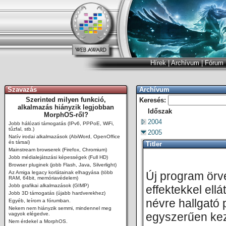
Hírek
|
Archívum
|
Fórum
Szavazás
Archívum
Szerinted milyen funkció,
Keresés:
alkalmazás hiányzik legjobban
Időszak
MorphOS-ről?
2004
Jobb hálózati támogatás (IPv6, PPPoE, WiFi,
tűzfal, stb.)
2005
Natív irodai alkalmazások (AbiWord, OpenOffice
és társai)
Titler
Mainstream browserek (Firefox, Chromium)
Jobb médialejátszási képességek (Full HD)
Browser pluginek (jobb Flash, Java, Silverlight)
Az Amiga legacy korlátainak elhagyása (több
Új program örv
RAM, 64bit, memóriavédelem)
Jobb grafikai alkalmazások (GIMP)
effektekkel ell
Jobb 3D támogatás (újabb hardverekhez)
névre hallgató 
Egyéb, leírom a fórumban.
Nekem nem hiányzik semmi, mindennel meg
egyszerűen kez
vagyok elégedve.
Nem érdekel a MorphOS.