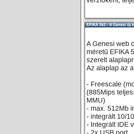
verzióként, telj
EFIKA 5k2 - A Genesi új 
A Genesi web ol
méretű EFIKA 
szerelt alaplapr
Az alaplap az a
- Freescale (
(885Mips telje
MMU)
- max. 512Mb i
- integrált 10/1
- Integrált IDE 
- 2x USB port