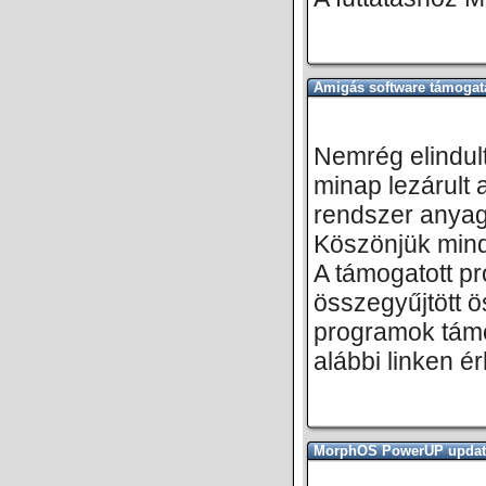
Amigás software támogat
Nemrég elindult
minap lezárult 
rendszer anyag
Köszönjük minde
A támogatott p
összegyűjtött 
programok támog
alábbi linken érh
MorphOS PowerUP updat