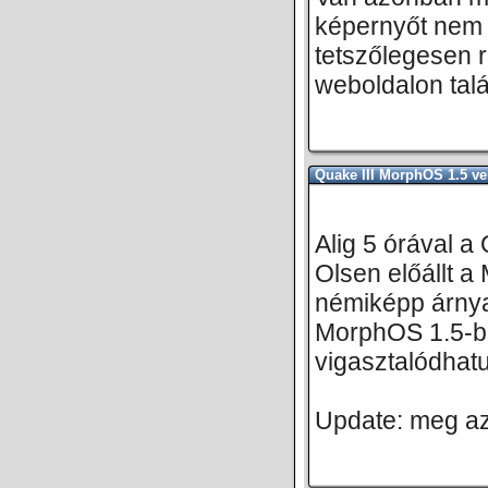
képernyőt nem c
tetszőlegesen 
weboldalon talá
Quake III MorphOS 1.5 ve
Alig 5 órával a
Olsen előállt a
némiképp árnya
MorphOS 1.5-be
vigasztalódhat
Update: meg az