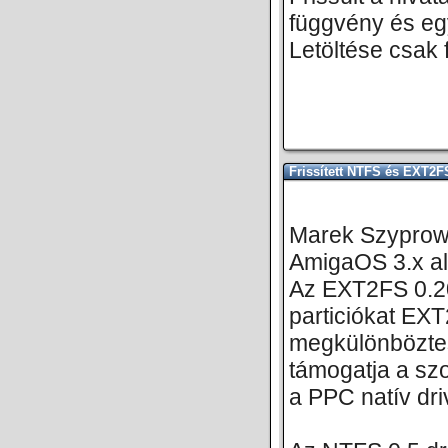
függvény és egy
Letöltése csak f
Frissített NTFS és EXT2
Marek Szyprows
AmigaOS 3.x al
Az EXT2FS 0.20
particiókat EXT
megkülönböztess
támogatja a s
a PPC natív dri