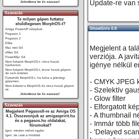
Update-re van
Jelentkezz be és szavazz!
Szavazás
Te milyen gépen futtatsz
elsődlegesen MorphOS-t?
ShowGirls 0.8
Amiga PowerUP kártyával
Pegasos 1
Pegasos 2
Efika
Megjelent a ta
Mac mini G4
eMac G4
verziója. A jav
PowerMac G4
Nem futtatok MorphOS-t, nincs hozzá
igénye nélkül 
hardverem.
Nem futtatok MorphOS-t, lenne hozzá gépem,
de nem érdekel.
Futtatnék MorphOS-t, ha futna a jelenlegi
- CMYK JPEG k
gépemen.
Nem érdekel a MorphOS és nincs hozzá gépem
- Szelektív gaus
se.
Jelentkezz be és szavazz!
- Glow filter
Szavazás
- Elforgatott k
Megjelent PegasosII-re az Amiga OS
- A thumbnail né
4.1. Összevonjuk az amigaspririt.hu
és a pegasos.hu oldalakat,
- Immár több fi
fórumokat?
- 'Delayed scan
Igen, minden mehet egybe.
Igen, de csak a híroldalt.