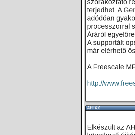
szorakoztató r
terjedhet. A Ge
adódóan gyakorl
processzorral 
Áráról egyelőre
A supportált o
már elérhető ös
A Freescale MP
http://www.fr
AHI 6.0
Elkészült az AH