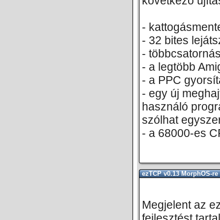
következő újítás
- kattogásmente
- 32 bites leját
- többcsatorná
- a legtöbb A
- a PPC gyorsí
- egy új meghaj
használó progr
szólhat egysze
- a 68000-es C
ezTCP v0.13 MorphOS-re
Megjelent az e
fejlesztést tart