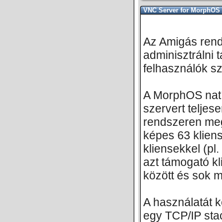
VNC Server for MorphOS
Az Amigás rend
adminisztrálni 
felhasználók s
A MorphOS natí
szervert telje
rendszeren meg
képes 63 kliens
kliensekkel (pl
azt támogató k
között és sok m
A használatát 
egy TCP/IP sta