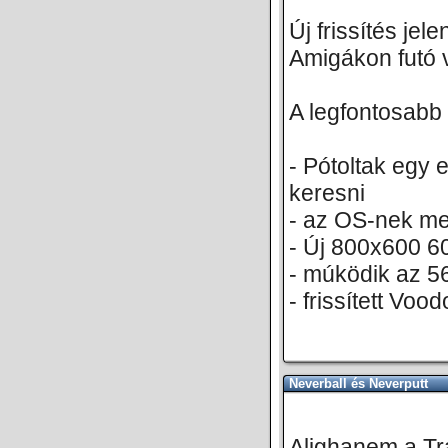
Új frissítés je
Amigákon futó v
A legfontosabb
- Pótoltak egy 
keresni
- az OS-nek me
- Új 800x600 
- múködik az 5
- frissített Voo
Neverball és Neverputt
Alighanem a Tra