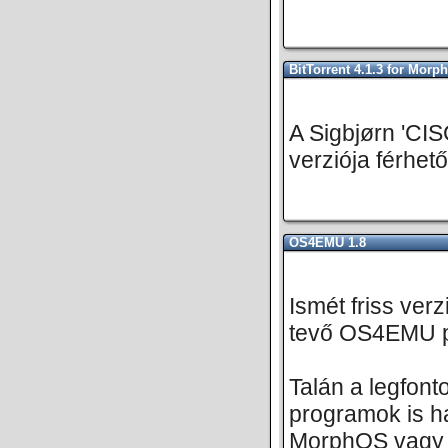
BitTorrent 4.1.3 for Mor
A Sigbjørn 'CIS
verziója férhet
OS4EMU 1.8
Ismét friss ver
tevő OS4EMU pr
Talán a legfon
programok is ha
MorphOS vagy 6