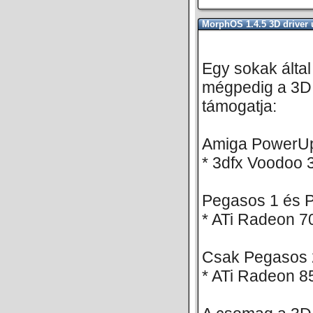
MorphOS 1.4.5 3D driver 
Egy sokak által
mégpedig a 3D 
támogatja:
Amiga PowerUp
* 3dfx Voodoo 
Pegasos 1 és P
* ATi Radeon 7
Csak Pegasos 2
* ATi Radeon 8