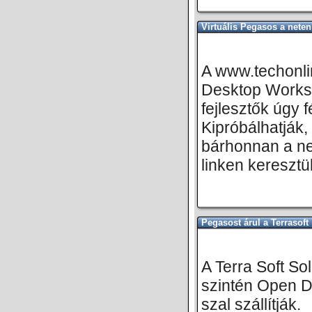
Virtuális Pegasos a neten
A www.techonli
Desktop Workst
fejlesztők úgy 
Kipróbálhatják,
bárhonnan a net
linken keresztül
Pegasost árul a Terrasoft
A Terra Soft So
szintén Open D
szal szállítják.