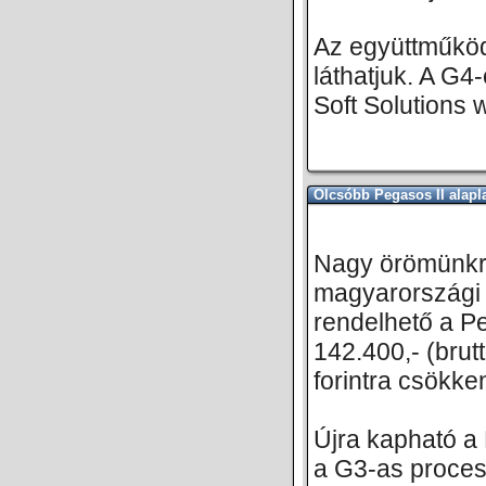
Az együttműköd
láthatjuk. A G4
Soft Solutions 
Olcsóbb Pegasos II alap
Nagy örömünkre
magyarországi P
rendelhető a Pe
142.400,- (brutt
forintra csökken
Újra kapható a 
a G3-as process