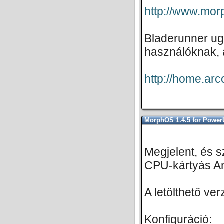
http://www.mo
Bladerunner ug
használóknak, 
http://home.arc
MorphOS 1.4.5 for Powe
Megjelent, és 
CPU-kártyás A
A letölthető ve
Konfiguráció: