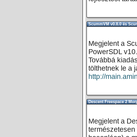
ScummVM v0.8.0 és Sc
Megjelent a Sc
PowerSDL v10.
Továbbá kiadás
tölthetnek le a 
http://main.am
Descent Freespace 2 Mo
Megjelent a De
természetesen 