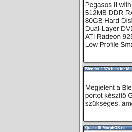
Pegasos II wit
512MB DDR R
80GB Hard Dis
Dual-Layer DV
ATI Radeon 92
Low Profile Sma
Blender 2.37a beta for M
Megjelent a Ble
portot készítő 
szükséges, ame
Quake III MorphOS-re