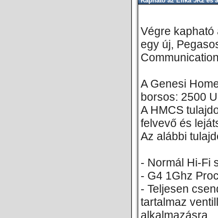
Kapható az Efika 5K2 és
Végre kapható 
egy új, Pegaso
Communication
A Genesi Home
borsos: 2500 
A HMCS tulajdon
felvevő és lejá
Az alábbi tulaj
- Normál Hi-Fi
- G4 1Ghz Proc
- Teljesen cse
tartalmaz venti
alkalmazásra