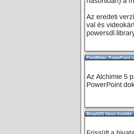
hasonlóan) a mel
Az eredeti verz
val és videokár
powersdl.librar
PointRider: PowerPoint 
Az Alchimie 5 
PowerPoint do
MorphOS libnix frissítés
Frissült a hiva