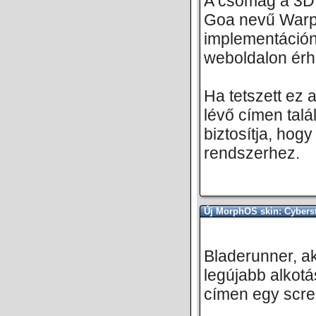
A csomag a 3D 
Goa nevű Warp
implementáción
weboldalon érh
Ha tetszett ez 
lévő címen tal
biztosítja, hog
rendszerhez.
Új MorphOS skin: Cybers
Bladerunner, a
legújabb alkotá
címen egy scree