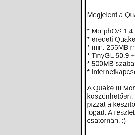
Megjelent a Qua
* MorphOS 1.4.
* eredeti Quak
* min. 256MB 
* TinyGL 50.9 +
* 500MB szaba
* Internetkapcso
A Quake III Mor
köszönhetően, 
pizzát a készít
fogad. A részle
csatornán. :)