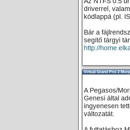
Az NTFS 0.5 dri
driverrel, vala
kódlappá (pl. I
Bár a fájlrends
segítő tárgyi t
http://home.el
Virtual Grand Prix 2 Mor
A Pegasos/Mor
Genesi által ad
ingyenesen tet
változatát.
A futtatáshoz 