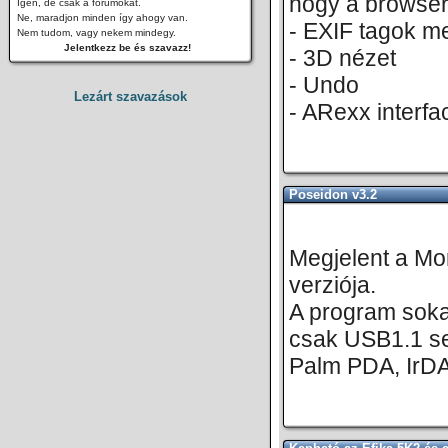
hogy a browser
Igen, de csak a fórumokat.
Ne, maradjon minden így ahogy van.
- EXIF tagok m
Nem tudom, vagy nekem mindegy.
Jelentkezz be és szavazz!
- 3D nézet
- Undo
Lezárt szavazások
- ARexx interf
Poseidon v3.2
Megjelent a Mo
verziója.
A program sokat
csak USB1.1 se
Palm PDA, IrDA