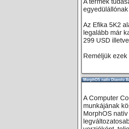
A termék tudás
egyedülállónak 
Az Efika 5K2 al
legalább már k
299 USD illetv
Reméljük ezek 
MorphOS natív Diavolo 
A Computer Cor
munkájának kö
MorphOS natív v
legváltozatosab