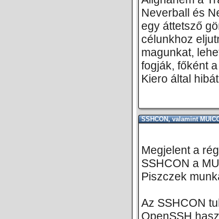
Neverball és N
egy áttetsző gö
célunkhoz elju
magunkat, lehet
fogják, főként
Kiero által hibát
SSHCON, valamint MUICO
Megjelent a ré
SSHCON a MUICO
Piszczek munkáj
Az SSHCON tul
OpenSSH haszn