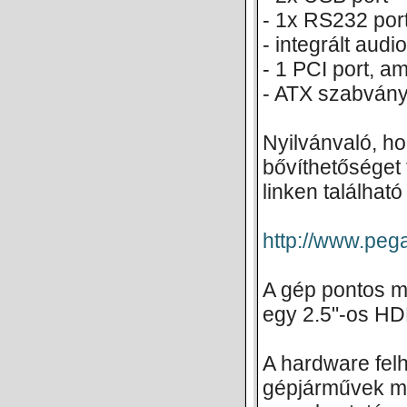
- 1x RS232 por
- integrált audio
- 1 PCI port, a
- ATX szabvány
Nyilvánvaló, h
bővíthetőséget 
linken találhat
http://www.peg
A gép pontos mé
egy 2.5"-os HD
A hardware felh
gépjárművek mu