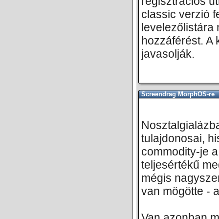
regisztrációs ut
classic verzió
levelezőlistár
hozzáférést. A
javasolják.
Screendrag MorphOS-re
Nosztalgialázb
tulajdonosai, 
commodity-je a 
teljesértékű me
mégis nagyszer
van mögötte - a
Van azonban még