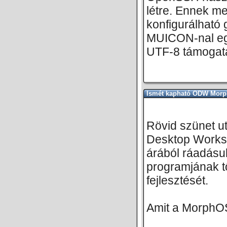
létre. Ennek me
konfigurálható
MUICON-nal egy
UTF-8 támogatás
Ismét kapható ODW Morp
Rövid szünet ut
Desktop Workst
árából ráadásu
programjának t
fejlesztését.
Amit a MorphOS